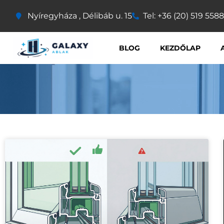
Nyíregyháza , Délibáb u. 15
Tel: +36 (20) 519 5588
BLOG
KEZDŐLAP