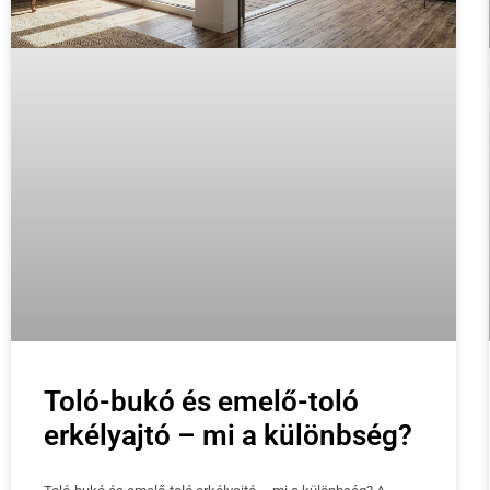
Toló-bukó és emelő-toló
erkélyajtó – mi a különbség?