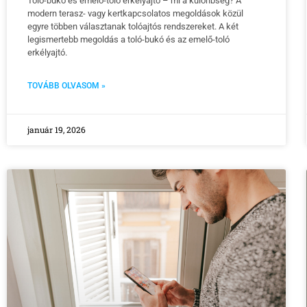
Toló-bukó és emelő-toló erkélyajtó – mi a különbség? A
modern terasz- vagy kertkapcsolatos megoldások közül
egyre többen választanak tolóajtós rendszereket. A két
legismertebb megoldás a toló-bukó és az emelő-toló
erkélyajtó.
TOVÁBB OLVASOM »
január 19, 2026