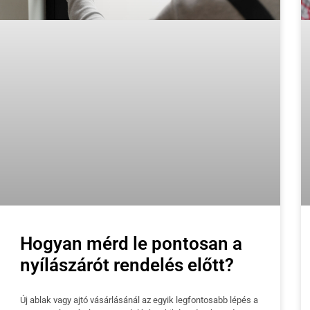
Hogyan mérd le pontosan a
nyílászárót rendelés előtt?
Új ablak vagy ajtó vásárlásánál az egyik legfontosabb lépés a