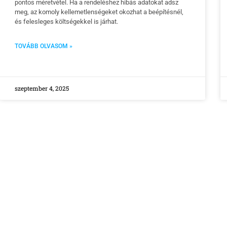
pontos méretvétel. Ha a rendeléshez hibás adatokat adsz
meg, az komoly kellemetlenségeket okozhat a beépítésnél,
és felesleges költségekkel is járhat.
TOVÁBB OLVASOM »
szeptember 4, 2025