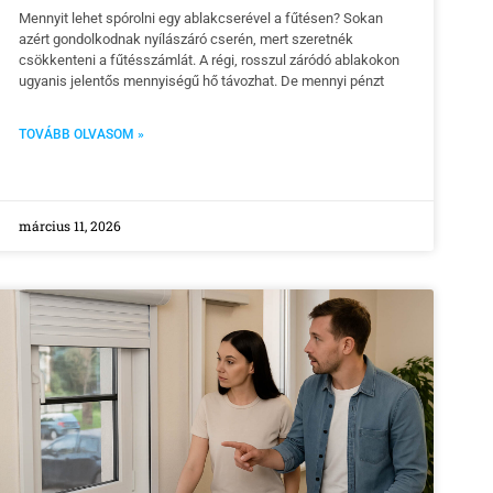
Mennyit lehet spórolni egy ablakcserével a fűtésen? Sokan
azért gondolkodnak nyílászáró cserén, mert szeretnék
csökkenteni a fűtésszámlát. A régi, rosszul záródó ablakokon
ugyanis jelentős mennyiségű hő távozhat. De mennyi pénzt
TOVÁBB OLVASOM »
március 11, 2026