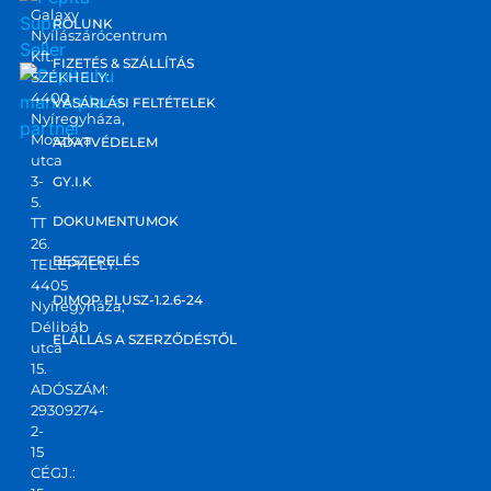
Galaxy
RÓLUNK
Nyílászárócentrum
Kft.
FIZETÉS & SZÁLLÍTÁS
SZÉKHELY:
4400
marketplace
VÁSÁRLÁSI FELTÉTELEK
Nyíregyháza,
partner
Moszkva
ADATVÉDELEM
utca
3-
GY.I.K
5.
DOKUMENTUMOK
TT
26.
BESZERELÉS
TELEPHELY:
4405
DIMOP PLUSZ-1.2.6-24
Nyíregyháza,
Délibáb
ELÁLLÁS A SZERZŐDÉSTŐL
utca
15.
ADÓSZÁM:
29309274-
2-
15
CÉGJ.: