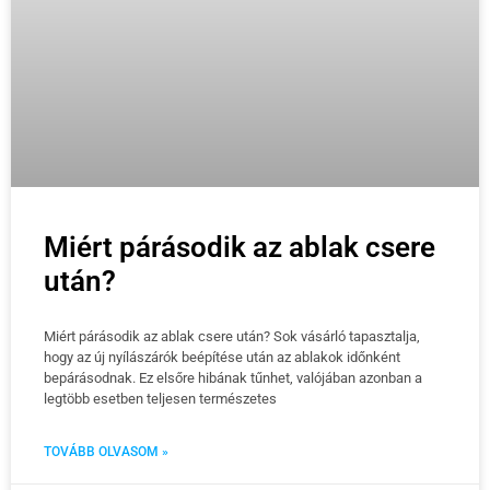
Miért párásodik az ablak csere
után?
Miért párásodik az ablak csere után? Sok vásárló tapasztalja,
hogy az új nyílászárók beépítése után az ablakok időnként
bepárásodnak. Ez elsőre hibának tűnhet, valójában azonban a
legtöbb esetben teljesen természetes
TOVÁBB OLVASOM »