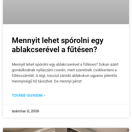
Mennyit lehet spórolni egy
ablakcserével a fűtésen?
Mennyit lehet spórolni egy ablakcserével a fűtésen? Sokan azért
gondolkodnak nyílászáró cserén, mert szeretnék csökkenteni a
fűtésszámlát. A régi, rosszul záródó ablakokon ugyanis jelentős
mennyiségű hő távozhat. De mennyi pénzt
TOVÁBB OLVASOM »
március 11, 2026