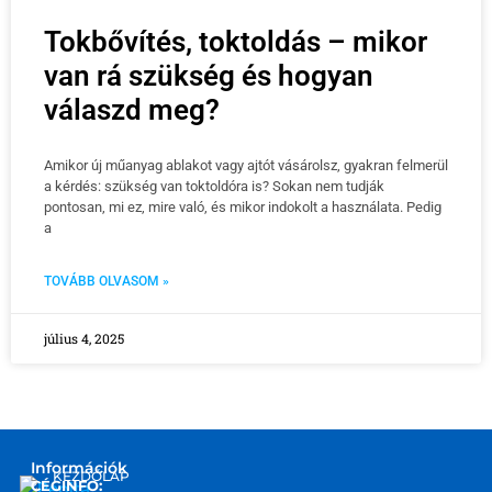
Tokbővítés, toktoldás – mikor
van rá szükség és hogyan
válaszd meg?
Amikor új műanyag ablakot vagy ajtót vásárolsz, gyakran felmerül
a kérdés: szükség van toktoldóra is? Sokan nem tudják
pontosan, mi ez, mire való, és mikor indokolt a használata. Pedig
a
TOVÁBB OLVASOM »
július 4, 2025
Információk
KEZDŐLAP
CÉGINFO: