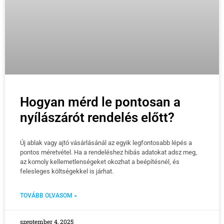
Hogyan mérd le pontosan a
nyílászárót rendelés előtt?
Új ablak vagy ajtó vásárlásánál az egyik legfontosabb lépés a
pontos méretvétel. Ha a rendeléshez hibás adatokat adsz meg,
az komoly kellemetlenségeket okozhat a beépítésnél, és
felesleges költségekkel is járhat.
TOVÁBB OLVASOM »
szeptember 4, 2025