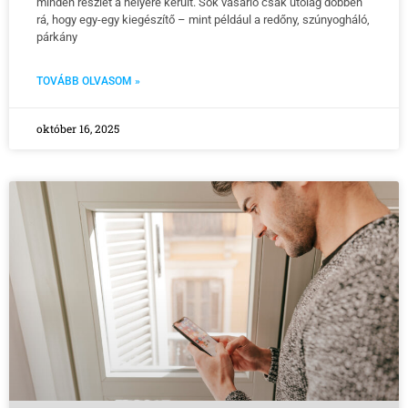
minden részlet a helyére került. Sok vásárló csak utólag döbben
rá, hogy egy-egy kiegészítő – mint például a redőny, szúnyogháló,
párkány
TOVÁBB OLVASOM »
október 16, 2025