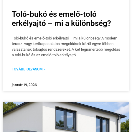
Toló-bukó és emelő-toló
erkélyajtó – mi a különbség?
Toló-bukó és emelő-toló erkélyajtó – mi a különbség? A modern
terasz- vagy kertkapcsolatos megoldások közül egyre többen
választanak tolóajtós rendszereket. A két legismertebb megoldás
a toló-bukó és az emelő-toló erkélyajtó.
TOVÁBB OLVASOM »
január 19, 2026