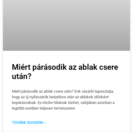
Miért párásodik az ablak csere
után?
Miért párásodik az ablak csere után? Sok vásárló tapasztalja,
hogy az új nyílászárók beépítése után az ablakok időnként
bepárásodnak. Ez elsőre hibának tűnhet, valójában azonban a
legtöbb esetben teljesen természetes
TOVÁBB OLVASOM »