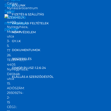
Galaxy
RÓLUNK
Nyílászárócentrum
Kft.
FIZETÉS & SZÁLLÍTÁS
SZÉKHELY:
4400
marketplace
VÁSÁRLÁSI FELTÉTELEK
Nyíregyháza,
partner
Moszkva
ADATVÉDELEM
utca
3-
GY.I.K
5.
DOKUMENTUMOK
TT
26.
BESZERELÉS
TELEPHELY:
4405
DIMOP PLUSZ-1.2.6-24
Nyíregyháza,
Délibáb
ELÁLLÁS A SZERZŐDÉSTŐL
utca
15.
ADÓSZÁM:
29309274-
2-
15
CÉGJ.: