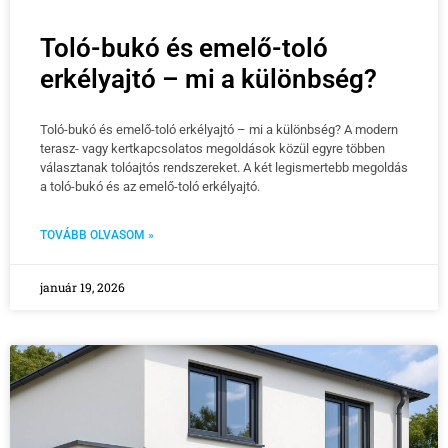
Toló-bukó és emelő-toló
erkélyajtó – mi a különbség?
Toló-bukó és emelő-toló erkélyajtó – mi a különbség? A modern
terasz- vagy kertkapcsolatos megoldások közül egyre többen
választanak tolóajtós rendszereket. A két legismertebb megoldás
a toló-bukó és az emelő-toló erkélyajtó.
TOVÁBB OLVASOM »
január 19, 2026