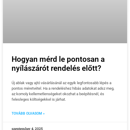
Hogyan mérd le pontosan a
nyílászárót rendelés előtt?
Új ablak vagy ajtó vásárlásánál az egyik legfontosabb lépés a
pontos méretvétel. Ha a rendeléshez hibás adatokat adsz meg,
az komoly kellemetlenségeket okozhat a beépítésnél, és
felesleges költségekkel is járhat.
TOVÁBB OLVASOM »
szeptember 4, 2025