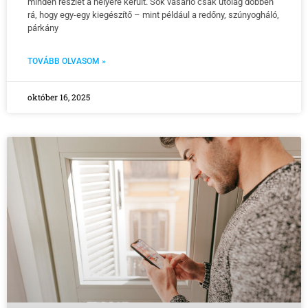
minden részlet a helyére került. Sok vásárló csak utólag döbben
rá, hogy egy-egy kiegészítő – mint például a redőny, szúnyogháló,
párkány
TOVÁBB OLVASOM »
október 16, 2025