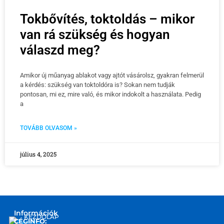
Tokbővítés, toktoldás – mikor
van rá szükség és hogyan
válaszd meg?
Amikor új műanyag ablakot vagy ajtót vásárolsz, gyakran felmerül
a kérdés: szükség van toktoldóra is? Sokan nem tudják
pontosan, mi ez, mire való, és mikor indokolt a használata. Pedig
a
TOVÁBB OLVASOM »
július 4, 2025
Információk
KEZDŐLAP
CÉGINFO: