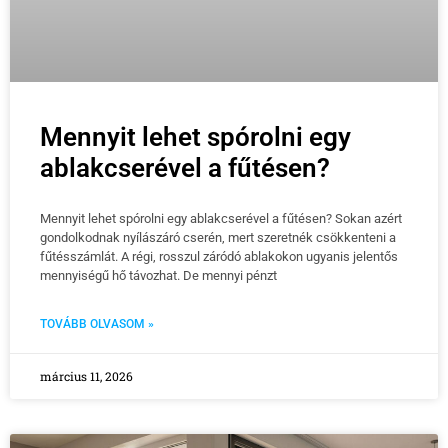
Mennyit lehet spórolni egy
ablakcserével a fűtésen?
Mennyit lehet spórolni egy ablakcserével a fűtésen? Sokan azért
gondolkodnak nyílászáró cserén, mert szeretnék csökkenteni a
fűtésszámlát. A régi, rosszul záródó ablakokon ugyanis jelentős
mennyiségű hő távozhat. De mennyi pénzt
TOVÁBB OLVASOM »
március 11, 2026