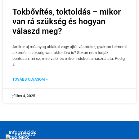
Tokbővítés, toktoldás – mikor
van rá szükség és hogyan
válaszd meg?
Amikor új műanyag ablakot vagy ajtót vásárolsz, gyakran felmerül
a kérdés: szükség van toktoldóra is? Sokan nem tudják
pontosan, mi ez, mire való, és mikor indokolt a használata. Pedig
a
TOVÁBB OLVASOM »
július 4, 2025
Információk
KEZDŐLAP
CÉGINFO: