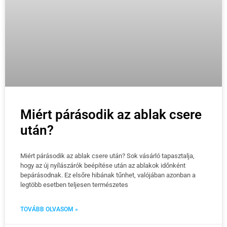
Miért párásodik az ablak csere
után?
Miért párásodik az ablak csere után? Sok vásárló tapasztalja,
hogy az új nyílászárók beépítése után az ablakok időnként
bepárásodnak. Ez elsőre hibának tűnhet, valójában azonban a
legtöbb esetben teljesen természetes
TOVÁBB OLVASOM »