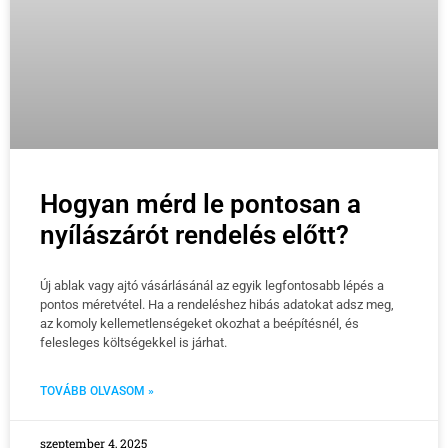
Hogyan mérd le pontosan a
nyílászárót rendelés előtt?
Új ablak vagy ajtó vásárlásánál az egyik legfontosabb lépés a
pontos méretvétel. Ha a rendeléshez hibás adatokat adsz meg,
az komoly kellemetlenségeket okozhat a beépítésnél, és
felesleges költségekkel is járhat.
TOVÁBB OLVASOM »
szeptember 4, 2025