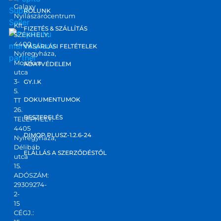
Galaxy
RÓLUNK
Nyílászárócentrum
Kft.
FIZETÉS & SZÁLLÍTÁS
SZÉKHELY:
4400
marketplace
VÁSÁRLÁSI FELTÉTELEK
Nyíregyháza,
partner
Moszkva
ADATVÉDELEM
utca
3-
GY.I.K
5.
DOKUMENTUMOK
TT
26.
BESZERELÉS
TELEPHELY:
4405
DIMOP PLUSZ-1.2.6-24
Nyíregyháza,
Délibáb
ELÁLLÁS A SZERZŐDÉSTŐL
utca
15.
ADÓSZÁM:
29309274-
2-
15
CÉGJ.: