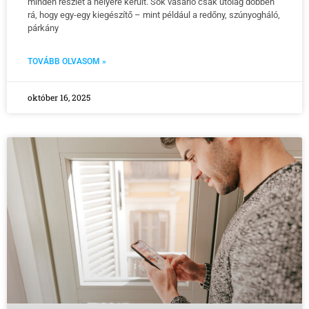
minden részlet a helyére került. Sok vásárló csak utólag döbben
rá, hogy egy-egy kiegészítő – mint például a redőny, szúnyogháló,
párkány
TOVÁBB OLVASOM »
október 16, 2025