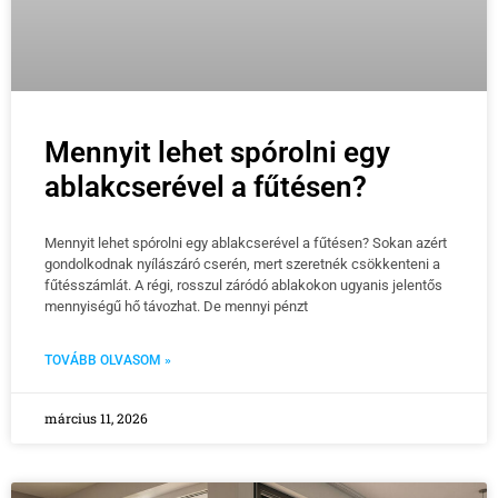
Mennyit lehet spórolni egy
ablakcserével a fűtésen?
Mennyit lehet spórolni egy ablakcserével a fűtésen? Sokan azért
gondolkodnak nyílászáró cserén, mert szeretnék csökkenteni a
fűtésszámlát. A régi, rosszul záródó ablakokon ugyanis jelentős
mennyiségű hő távozhat. De mennyi pénzt
TOVÁBB OLVASOM »
március 11, 2026