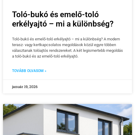
Toló-bukó és emelő-toló
erkélyajtó – mi a különbség?
Toló-bukó és emelő-toló erkélyajtó – mi a különbség? A modern
terasz- vagy kertkapcsolatos megoldások közül egyre többen
választanak tolóajtós rendszereket. A két legismertebb megoldás
a toló-bukó és az emelő-toló erkélyajtó.
TOVÁBB OLVASOM »
január 19, 2026