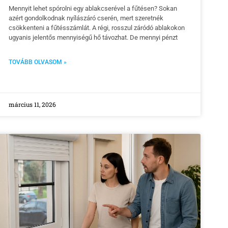
Mennyit lehet spórolni egy ablakcserével a fűtésen? Sokan
azért gondolkodnak nyílászáró cserén, mert szeretnék
csökkenteni a fűtésszámlát. A régi, rosszul záródó ablakokon
ugyanis jelentős mennyiségű hő távozhat. De mennyi pénzt
TOVÁBB OLVASOM »
március 11, 2026