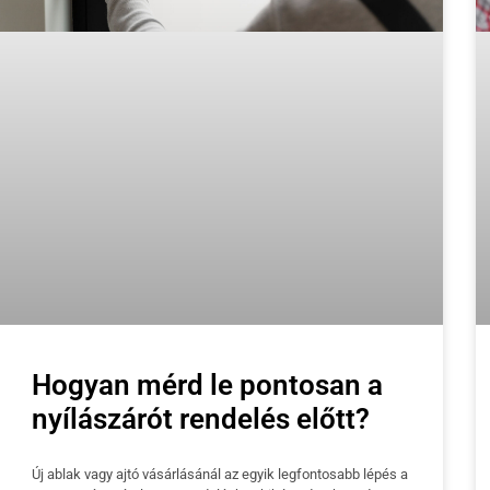
Hogyan mérd le pontosan a
nyílászárót rendelés előtt?
Új ablak vagy ajtó vásárlásánál az egyik legfontosabb lépés a