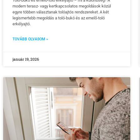
Toló-bukó és emelő-toló erkélyajtó – mi a különbség? A
modern terasz- vagy kertkapcsolatos megoldások közül
egyre többen választanak tolóajtós rendszereket. A két
legismertebb megoldás a toló-bukó és az emelő-toló
erkélyajtó.
TOVÁBB OLVASOM »
január 19, 2026