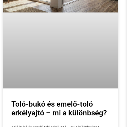
Toló-bukó és emelő-toló
erkélyajtó – mi a különbség?