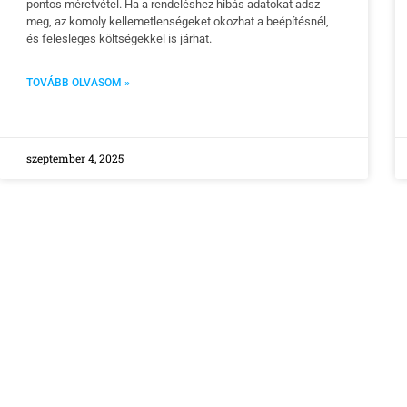
pontos méretvétel. Ha a rendeléshez hibás adatokat adsz
meg, az komoly kellemetlenségeket okozhat a beépítésnél,
és felesleges költségekkel is járhat.
TOVÁBB OLVASOM »
szeptember 4, 2025