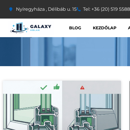
Nyíregyháza , Délibáb u. 15
Tel: +36 (20) 519 5588
BLOG
KEZDŐLAP