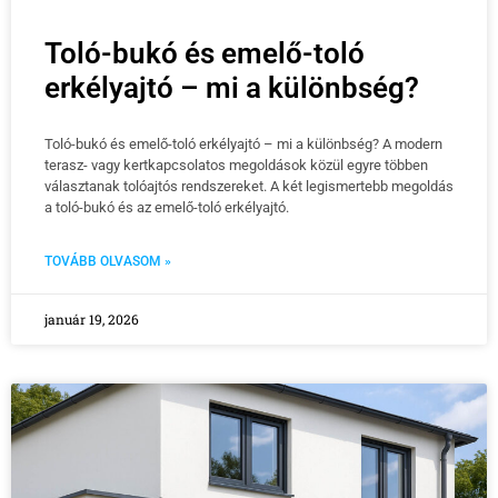
Toló-bukó és emelő-toló
erkélyajtó – mi a különbség?
Toló-bukó és emelő-toló erkélyajtó – mi a különbség? A modern
terasz- vagy kertkapcsolatos megoldások közül egyre többen
választanak tolóajtós rendszereket. A két legismertebb megoldás
a toló-bukó és az emelő-toló erkélyajtó.
TOVÁBB OLVASOM »
január 19, 2026