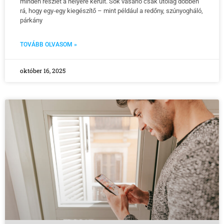
minden részlet a helyére került. Sok vásárló csak utólag döbben
rá, hogy egy-egy kiegészítő – mint például a redőny, szúnyogháló,
párkány
TOVÁBB OLVASOM »
október 16, 2025