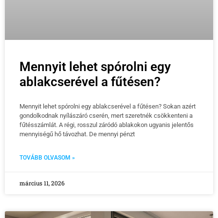
Mennyit lehet spórolni egy
ablakcserével a fűtésen?
Mennyit lehet spórolni egy ablakcserével a fűtésen? Sokan azért
gondolkodnak nyílászáró cserén, mert szeretnék csökkenteni a
fűtésszámlát. A régi, rosszul záródó ablakokon ugyanis jelentős
mennyiségű hő távozhat. De mennyi pénzt
TOVÁBB OLVASOM »
március 11, 2026