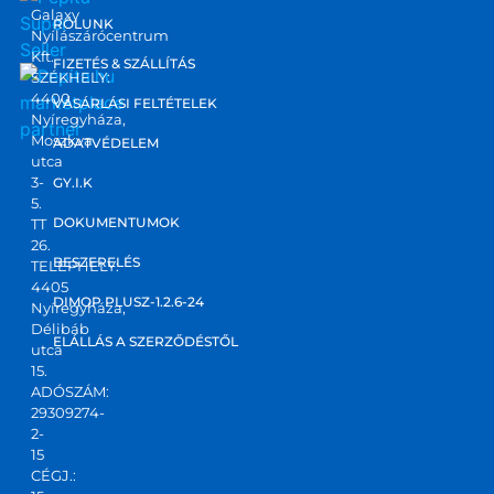
Galaxy
RÓLUNK
Nyílászárócentrum
Kft.
FIZETÉS & SZÁLLÍTÁS
SZÉKHELY:
4400
marketplace
VÁSÁRLÁSI FELTÉTELEK
Nyíregyháza,
partner
Moszkva
ADATVÉDELEM
utca
3-
GY.I.K
5.
DOKUMENTUMOK
TT
26.
BESZERELÉS
TELEPHELY:
4405
DIMOP PLUSZ-1.2.6-24
Nyíregyháza,
Délibáb
ELÁLLÁS A SZERZŐDÉSTŐL
utca
15.
ADÓSZÁM:
29309274-
2-
15
CÉGJ.: