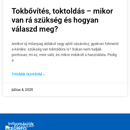
Tokbővítés, toktoldás – mikor
van rá szükség és hogyan
válaszd meg?
Amikor új műanyag ablakot vagy ajtót vásárolsz, gyakran felmerül
a kérdés: szükség van toktoldóra is? Sokan nem tudják
pontosan, mi ez, mire való, és mikor indokolt a használata. Pedig
a
TOVÁBB OLVASOM »
július 4, 2025
Információk
KEZDŐLAP
CÉGINFO: