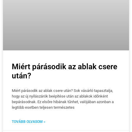
Miért párásodik az ablak csere
után?
Miért párásodik az ablak csere után? Sok vásárló tapasztalja,
hogy az új nyílászárók beépítése után az ablakok időnként
bepárásodnak. Ez elsőre hibának tűnhet, valójában azonban a
legtöbb esetben teljesen természetes
TOVÁBB OLVASOM »