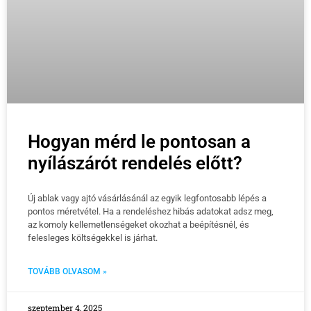
Hogyan mérd le pontosan a
nyílászárót rendelés előtt?
Új ablak vagy ajtó vásárlásánál az egyik legfontosabb lépés a
pontos méretvétel. Ha a rendeléshez hibás adatokat adsz meg,
az komoly kellemetlenségeket okozhat a beépítésnél, és
felesleges költségekkel is járhat.
TOVÁBB OLVASOM »
szeptember 4, 2025