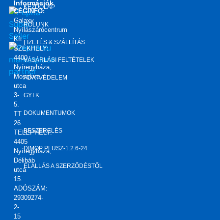
sem 
nyílás
Információk
KEZDŐLAP
CÉGINFO:
is, 
zárók
Galaxy
ezért 
.
RÓLUNK
Nyílászárócentrum
felhív
Kft.
FIZETÉS & SZÁLLÍTÁS
tam 
SZÉKHELY:
4400
marketplace
őket. 
VÁSÁRLÁSI FELTÉTELEK
Nyíregyháza,
partner
Ponto
Moszkva
ADATVÉDELEM
s, 
utca
korre
3-
GY.I.K
5.
kt 
DOKUMENTUMOK
TT
válas
26.
zt 
BESZERELÉS
TELEPHELY:
kapta
4405
DIMOP PLUSZ-1.2.6-24
Nyíregyháza,
m! Jó 
Délibáb
kis 
ELÁLLÁS A SZERZŐDÉSTŐL
utca
csapa
15.
ADÓSZÁM:
t,ajánl
29309274-
ani 
2-
tudo
15