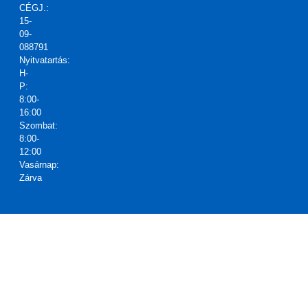
m!
CÉGJ.:
15-
09-
088791
Nyitvatartás:
H-
P:
8:00-
16:00
Szombat:
8:00-
12:00
Vasárnap:
Zárva