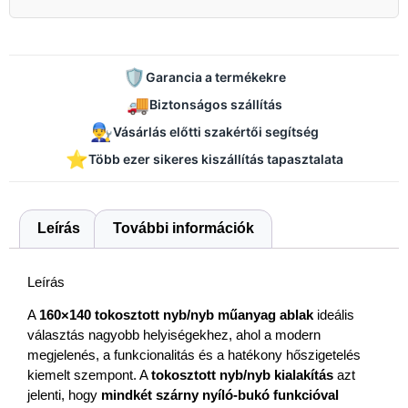
🛡️
Garancia a termékekre
🚚
Biztonságos szállítás
👨‍🔧
Vásárlás előtti szakértői segítség
⭐
Több ezer sikeres kiszállítás tapasztalata
Leírás
További információk
Leírás
A
160×140 tokosztott nyb/nyb műanyag ablak
ideális
választás nagyobb helyiségekhez, ahol a modern
megjelenés, a funkcionalitás és a hatékony hőszigetelés
kiemelt szempont. A
tokosztott nyb/nyb kialakítás
azt
jelenti, hogy
mindkét szárny nyíló-bukó funkcióval