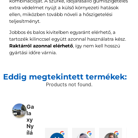
kombinációját. A szürke, időjárásálló gumiszigetelés
extra védelmet nyújt a külső környezeti hatások
ellen, miközben tovább növeli a hőszigetelési
teljesítményt.
Jobbos és balos kivitelben egyaránt elérhető, a
tartozék kilinccsel együtt azonnal használatra kész.
Raktárról azonnal elérhető
, így nem kell hosszú
gyártási időre várnia.
Eddig megtekintett termékek:
Products not found.
Ga
la
xy
Ny
ílá
Nikolett Fülöp
Péter Bencsik
Márton 