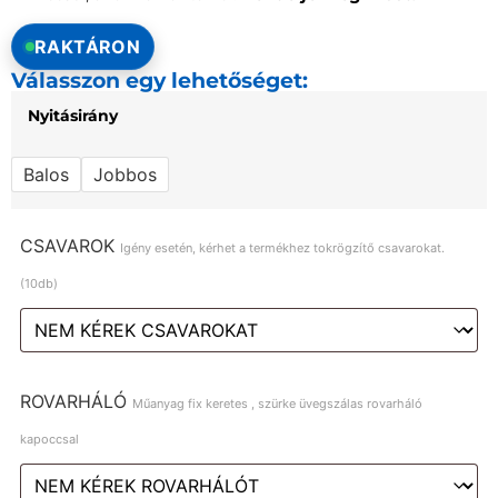
RAKTÁRON
Válasszon egy lehetőséget:
Nyitásirány
Balos
Jobbos
CSAVAROK
Igény esetén, kérhet a termékhez tokrögzítő csavarokat.
(10db)
ROVARHÁLÓ
Műanyag fix keretes , szürke üvegszálas rovarháló
kapoccsal