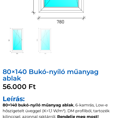
80×140 Bukó-nyíló műanyag
ablak
56.000
Ft
Leírás:
80×140 bukó-nyíló műanyag ablak
, 6-kamrás, Low-e
hőszigetelt üveggel (K=1,1 W/m²). DM profilból, tartozék
kilinccsel, azonnal raktárról.
Rendelje meg most!