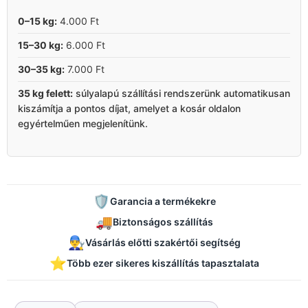
0–15 kg:
4.000 Ft
15–30 kg:
6.000 Ft
30–35 kg:
7.000 Ft
35 kg felett:
súlyalapú szállítási rendszerünk automatikusan
kiszámítja a pontos díjat, amelyet a kosár oldalon
egyértelműen megjelenítünk.
🛡️
Garancia a termékekre
🚚
Biztonságos szállítás
👨‍🔧
Vásárlás előtti szakértői segítség
⭐
Több ezer sikeres kiszállítás tapasztalata