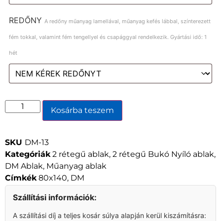
REDŐNY
A redőny műanyag lamellával, műanyag kefés lábbal, színterezett
fém tokkal, valamint fém tengellyel és csapággyal rendelkezik. Gyártási idő: 1
hét
Kosárba teszem
SKU
DM-13
Kategóriák
2 rétegű ablak
,
2 rétegű Bukó Nyíló ablak
,
DM Ablak
,
Műanyag ablak
Címkék
80x140
,
DM
Szállítási információk:
A szállítási díj a teljes kosár súlya alapján kerül kiszámításra: