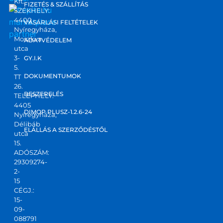
Kft.
FIZETÉS & SZÁLLÍTÁS
tam 
SZÉKHELY:
4400
marketplace
őket. 
VÁSÁRLÁSI FELTÉTELEK
Nyíregyháza,
partner
Ponto
Moszkva
ADATVÉDELEM
s, 
utca
korre
3-
GY.I.K
5.
kt 
DOKUMENTUMOK
TT
válas
26.
zt 
BESZERELÉS
TELEPHELY:
4405
kapta
DIMOP PLUSZ-1.2.6-24
Nyíregyháza,
m! Jó 
Délibáb
kis 
ELÁLLÁS A SZERZŐDÉSTŐL
utca
csapa
15.
ADÓSZÁM:
t,ajánl
29309274-
ani 
2-
tudo
15
m!
CÉGJ.:
15-
09-
088791