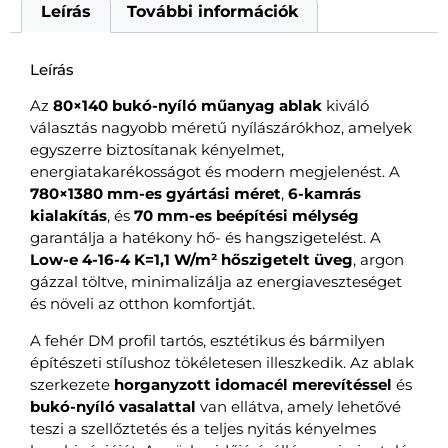
Leírás
További információk
Leírás
Az
80×140 bukó-nyíló műanyag ablak
kiváló
választás nagyobb méretű nyílászárókhoz, amelyek
egyszerre biztosítanak kényelmet,
energiatakarékosságot és modern megjelenést. A
780×1380 mm-es gyártási méret
,
6-kamrás
kialakítás
, és
70 mm-es beépítési mélység
garantálja a hatékony hő- és hangszigetelést. A
Low-e 4-16-4 K=1,1 W/m² hőszigetelt üveg
, argon
gázzal töltve, minimalizálja az energiaveszteséget
és növeli az otthon komfortját.
A fehér DM profil tartós, esztétikus és bármilyen
építészeti stílushoz tökéletesen illeszkedik. Az ablak
szerkezete
horganyzott idomacél merevítéssel
és
bukó-nyíló vasalattal
van ellátva, amely lehetővé
teszi a szellőztetés és a teljes nyitás kényelmes