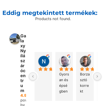
Eddig megtekintett termékek:
Products not found.
Ga
la
xy
Ny
ílá
Nikolett Fülöp
Péter Bencsik
Márton 
sz
2 nap telt el
7 nap telt el
3 hét telt 
ár
óc
Gyors
Borza
Kö
en
an és 
sztó 
ön
tr
u
épsé
korre
a 
m
gben 
kt 
gyo
4.9
megé
kom
kis
powered
rkeze
muni
litá
by