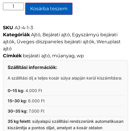
Kosárba teszem
SKU
AJ-4-1-3
Kategóriák
Ajtó
,
Bejárati ajtó
,
Egyszárnyú bejárati
ajtók
,
Üveges díszpaneles bejárati ajtók
,
Weruplast
ajtó
Címkék
bejárati ajtó
,
műanyag
,
wp
Szállítási információk:
A szállítási díj a teljes kosár súlya alapján kerül kiszámításra:
0–15 kg:
4.000 Ft
15–30 kg:
6.000 Ft
30–35 kg:
7.000 Ft
35 kg felett:
súlyalapú szállítási rendszerünk automatikusan
kiszámítja a pontos díjat, amelyet a kosár oldalon