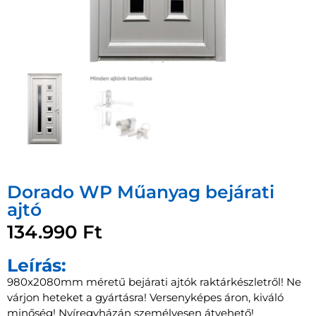
Dorado WP Műanyag bejárati
ajtó
134.990
Ft
Leírás:
980x2080mm méretű bejárati ajtók raktárkészletről! Ne
várjon heteket a gyártásra! Versenyképes áron, kiváló
minőség! Nyíregyházán személyesen átvehető!