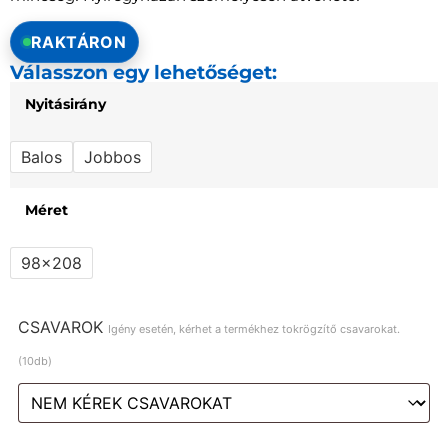
RAKTÁRON
Válasszon egy lehetőséget:
Nyitásirány
Balos
Jobbos
Méret
98x208
CSAVAROK
Igény esetén, kérhet a termékhez tokrögzítő csavarokat.
(10db)