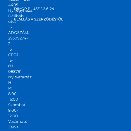
4405
kapta
DIMOP PLUSZ-1.2.6-24
Nyíregyháza,
m! Jó 
Délibáb
kis 
ELÁLLÁS A SZERZŐDÉSTŐL
utca
csapa
15.
ADÓSZÁM:
t,ajánl
29309274-
ani 
2-
tudo
15
m!
CÉGJ.:
15-
09-
088791
Nyitvatartás:
H-
P:
8:00-
16:00
Szombat:
8:00-
12:00
Vasárnap:
Zárva