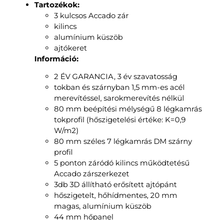
Tartozékok:
3 kulcsos Accado zár
kilincs
alumínium küszöb
ajtókeret
Információ:
2 ÉV GARANCIA, 3 év szavatosság
tokban és szárnyban 1,5 mm-es acél
merevítéssel, sarokmerevítés nélkül
80 mm beépítési mélységű 8 légkamrás
tokprofil (hőszigetelési értéke: K=0,9
W/m2)
80 mm széles 7 légkamrás DM szárny
profil
5 ponton záródó kilincs működtetésű
Accado zárszerkezet
3db 3D állítható erősített ajtópánt
hőszigetelt, hőhídmentes, 20 mm
magas, alumínium küszöb
44 mm hőpanel