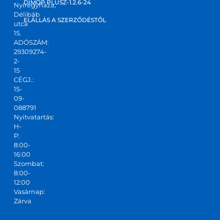
DIMOP PLUSZ-1.2.6-24
Nyíregyháza,
m! Jó 
Délibáb
kis 
ELÁLLÁS A SZERZŐDÉSTŐL
utca
csapa
15.
ADÓSZÁM:
t,ajánl
29309274-
ani 
2-
tudo
15
m!
CÉGJ.:
15-
09-
088791
Nyitvatartás:
H-
P:
8:00-
16:00
Szombat:
8:00-
12:00
Vasárnap:
Zárva