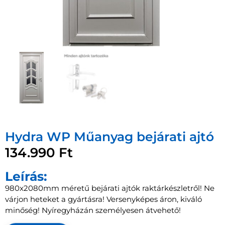
Hydra WP Műanyag bejárati ajtó
134.990
Ft
Leírás:
980x2080mm méretű bejárati ajtók raktárkészletről! Ne
várjon heteket a gyártásra! Versenyképes áron, kiváló
minőség! Nyíregyházán személyesen átvehető!