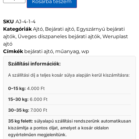
Kosárba teszem
SKU
AJ-4-1-4
Kategóriák
Ajtó
,
Bejárati ajtó
,
Egyszárnyú bejárati
ajtók
,
Üveges díszpaneles bejárati ajtók
,
Weruplast
ajtó
Címkék
bejárati ajtó
,
műanyag
,
wp
Szállítási információk:
A szállítási díj a teljes kosár súlya alapján kerül kiszámításra:
0–15 kg:
4.000 Ft
15–30 kg:
6.000 Ft
30–35 kg:
7.000 Ft
35 kg felett:
súlyalapú szállítási rendszerünk automatikusan
kiszámítja a pontos díjat, amelyet a kosár oldalon
egyértelműen megjelenítünk.