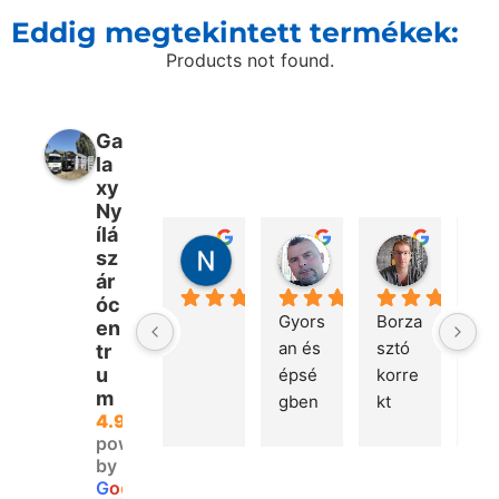
Eddig megtekintett termékek:
Products not found.
Ga
la
xy
Ny
ílá
Nikolett Fülöp
Péter Bencsik
Márton 
sz
2 nap telt el
1 hét telt el
3 hét telt 
ár
óc
Gyors
Borza
Kö
en
an és 
sztó 
ön
tr
u
épsé
korre
a 
m
gben 
kt 
gyo
4.9
megé
kom
kis
powered
rkeze
muni
litá
by
tt a 
káció. 
G
o
o
g
l
e