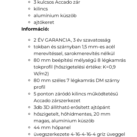
3 kulcsos Accado zár
kilincs
alumínium küszöb
ajtókeret
Információ:
2 ÉV GARANCIA, 3 év szavatosság
tokban és szárnyban 1,5 mm-es acél
merevítéssel, sarokmerevítés nélkül
80 mm beépítési mélységű 8 légkamrás
tokprofil (hőszigetelési értéke: K=0,9
W/m2)
80 mm széles 7 légkamrás DM szárny
profil
5 ponton záródó kilincs működtetésű
Accado zárszerkezet
3db 3D állítható erősített ajtópánt
hőszigetelt, hőhídmentes, 20 mm
magas, alumínium küszöb
44 mm hőpanel
üvegszerkezete 4-16-4-16-4 gríz üveggel