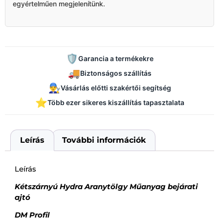
egyértelműen megjelenítünk.
🛡️
Garancia a termékekre
🚚
Biztonságos szállítás
👨‍🔧
Vásárlás előtti szakértői segítség
⭐
Több ezer sikeres kiszállítás tapasztalata
Leírás
További információk
Leírás
Kétszárnyú Hydra Aranytölgy Műanyag bejárati
ajtó
DM Profil