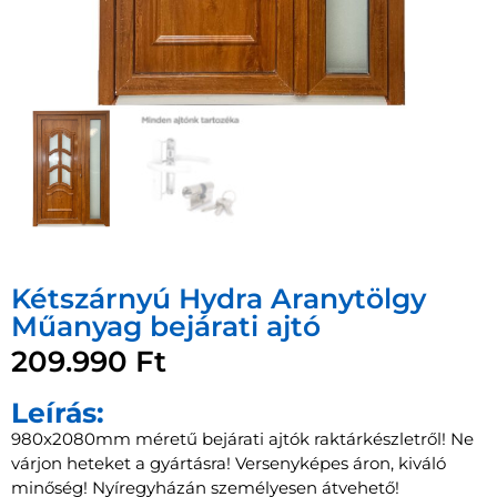
Kétszárnyú Hydra Aranytölgy
Műanyag bejárati ajtó
209.990
Ft
Leírás:
980x2080mm méretű bejárati ajtók raktárkészletről! Ne
várjon heteket a gyártásra! Versenyképes áron, kiváló
minőség! Nyíregyházán személyesen átvehető!