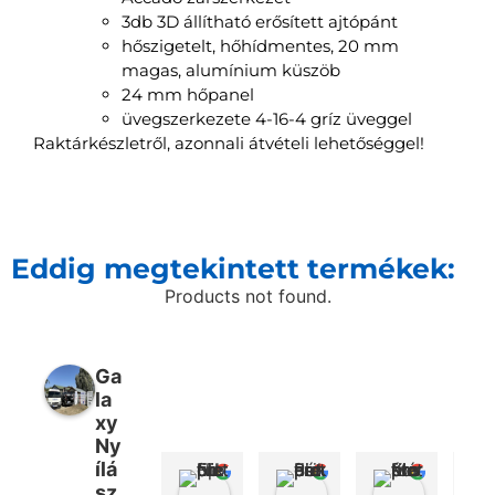
3db 3D állítható erősített ajtópánt
hőszigetelt, hőhídmentes, 20 mm
magas, alumínium küszöb
24 mm hőpanel
üvegszerkezete 4-16-4 gríz üveggel
Raktárkészletről, azonnali átvételi lehetőséggel!
Eddig megtekintett termékek:
Products not found.
Ga
la
xy
Ny
ílá
Nikolett Fülöp
Péter Bencsik
Márton 
sz