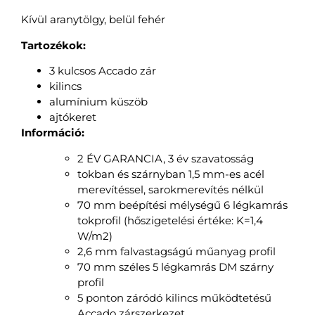
Kívül aranytölgy, belül fehér
Tartozékok:
3 kulcsos Accado zár
kilincs
alumínium küszöb
ajtókeret
Információ:
2 ÉV GARANCIA, 3 év szavatosság
tokban és szárnyban 1,5 mm-es acél
merevítéssel, sarokmerevítés nélkül
70 mm beépítési mélységű 6 légkamrás
tokprofil (hőszigetelési értéke: K=1,4
W/m2)
2,6 mm falvastagságú műanyag profil
70 mm széles 5 légkamrás DM szárny
profil
5 ponton záródó kilincs működtetésű
Accado zárszerkezet