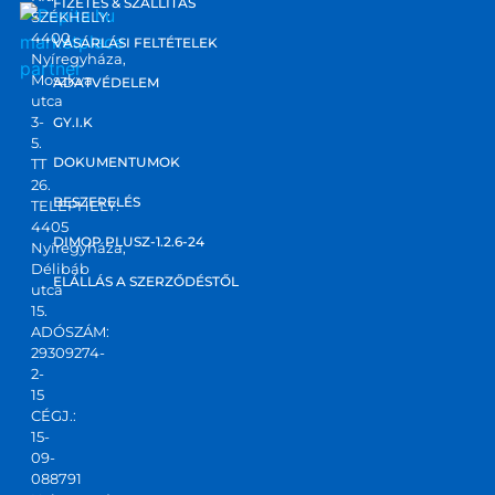
FIZETÉS & SZÁLLÍTÁS
tam 
SZÉKHELY:
4400
marketplace
őket. 
VÁSÁRLÁSI FELTÉTELEK
Nyíregyháza,
partner
Ponto
Moszkva
ADATVÉDELEM
s, 
utca
korre
3-
GY.I.K
5.
kt 
DOKUMENTUMOK
TT
válas
26.
zt 
BESZERELÉS
TELEPHELY:
4405
kapta
DIMOP PLUSZ-1.2.6-24
Nyíregyháza,
m! Jó 
Délibáb
kis 
ELÁLLÁS A SZERZŐDÉSTŐL
utca
csapa
15.
ADÓSZÁM:
t,ajánl
29309274-
ani 
2-
tudo
15
m!
CÉGJ.:
15-
09-
088791