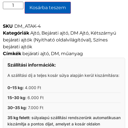
Kosárba teszem
SKU
DM_ATAK-4
Kategóriák
Ajtó
,
Bejárati ajtó
,
DM Ajtó
,
Kétszárnyú
bejárati ajtók (Nyitható oldalvilágítóval)
,
Színes
bejárati ajtók
Címkék
bejárati ajtó
,
DM
,
műanyag
Szállítási információk:
A szállítási díj a teljes kosár súlya alapján kerül kiszámításra:
0–15 kg:
4.000 Ft
15–30 kg:
6.000 Ft
30–35 kg:
7.000 Ft
35 kg felett:
súlyalapú szállítási rendszerünk automatikusan
kiszámítja a pontos díjat, amelyet a kosár oldalon