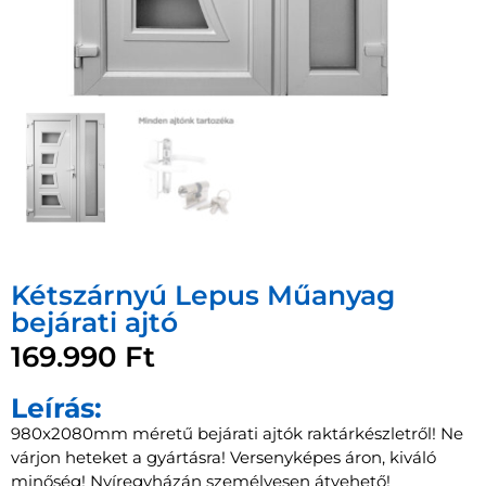
Kétszárnyú Lepus Műanyag
bejárati ajtó
169.990
Ft
Leírás:
980x2080mm méretű bejárati ajtók raktárkészletről! Ne
várjon heteket a gyártásra! Versenyképes áron, kiváló
minőség! Nyíregyházán személyesen átvehető!