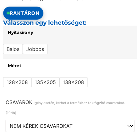
RAKTÁRON
Válasszon egy lehetőséget:
Nyitásirány
Balos
Jobbos
Méret
128x208
135x205
138x208
CSAVAROK
Igény esetén, kérhet a termékhez tokrögzítő csavarokat.
(10db)