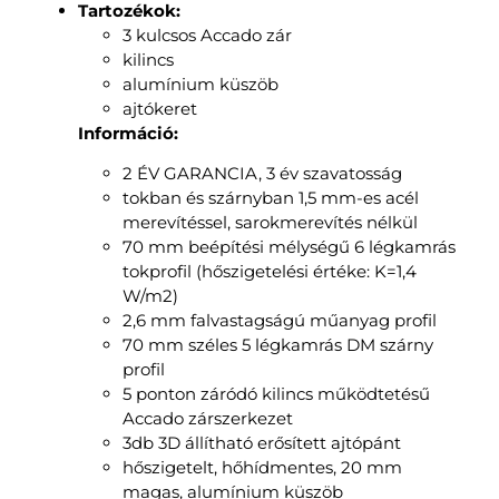
Tartozékok:
3 kulcsos Accado zár
kilincs
alumínium küszöb
ajtókeret
Információ:
2 ÉV GARANCIA, 3 év szavatosság
tokban és szárnyban 1,5 mm-es acél
merevítéssel, sarokmerevítés nélkül
70 mm beépítési mélységű 6 légkamrás
tokprofil (hőszigetelési értéke: K=1,4
W/m2)
2,6 mm falvastagságú műanyag profil
70 mm széles 5 légkamrás DM szárny
profil
5 ponton záródó kilincs működtetésű
Accado zárszerkezet
3db 3D állítható erősített ajtópánt
hőszigetelt, hőhídmentes, 20 mm
magas, alumínium küszöb