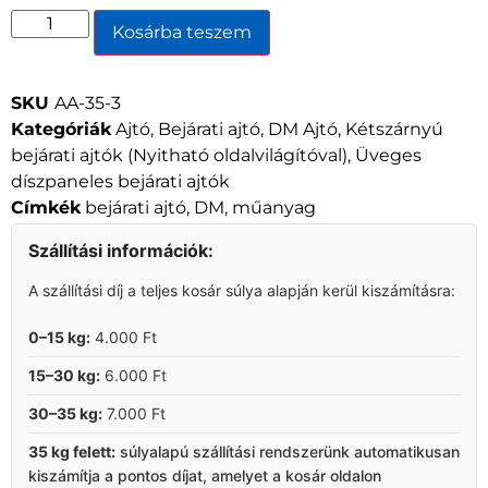
Kosárba teszem
SKU
AA-35-3
Kategóriák
Ajtó
,
Bejárati ajtó
,
DM Ajtó
,
Kétszárnyú
bejárati ajtók (Nyitható oldalvilágítóval)
,
Üveges
díszpaneles bejárati ajtók
Címkék
bejárati ajtó
,
DM
,
műanyag
Szállítási információk:
A szállítási díj a teljes kosár súlya alapján kerül kiszámításra:
0–15 kg:
4.000 Ft
15–30 kg:
6.000 Ft
30–35 kg:
7.000 Ft
35 kg felett:
súlyalapú szállítási rendszerünk automatikusan
kiszámítja a pontos díjat, amelyet a kosár oldalon