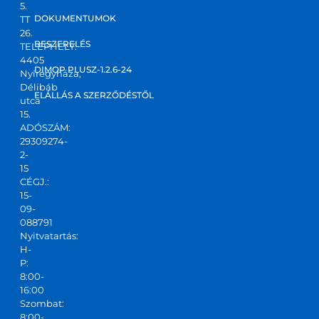
5.
kt 
DOKUMENTUMOK
TT
válas
26.
zt 
BESZERELÉS
TELEPHELY:
4405
kapta
DIMOP PLUSZ-1.2.6-24
Nyíregyháza,
m! Jó 
Délibáb
kis 
ELÁLLÁS A SZERZŐDÉSTŐL
utca
csapa
15.
ADÓSZÁM:
t,ajánl
29309274-
ani 
2-
tudo
15
m!
CÉGJ.:
15-
09-
088791
Nyitvatartás:
H-
P:
8:00-
16:00
Szombat:
8:00-