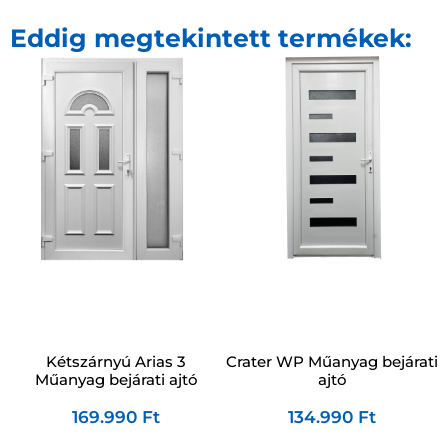
Eddig megtekintett termékek:
Kétszárnyú Arias 3
Crater WP Műanyag bejárati
Műanyag bejárati ajtó
ajtó
169.990
Ft
134.990
Ft